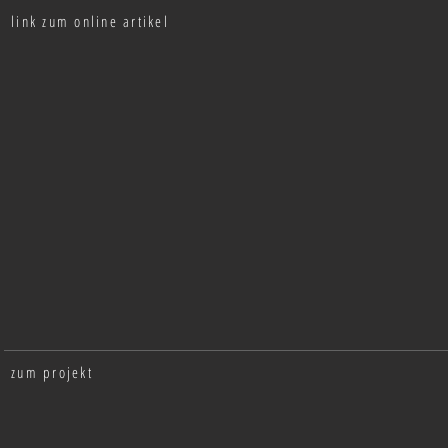
link zum online artikel
Amazing Architecture
2022
|
global
|
online
Magazine
zum projekt