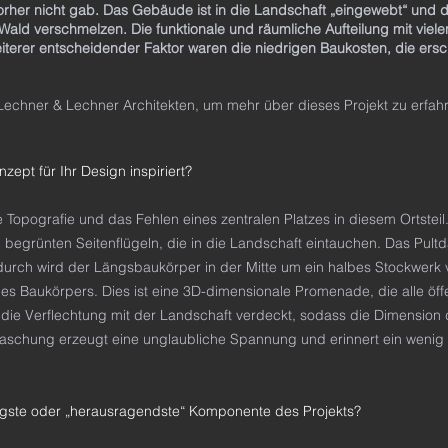
vorher nicht gab. Das Gebäude ist in die Landschaft „eingewebt“ und d
ld verschmelzen. Die funktionale und räumliche Aufteilung mit viele
erer entscheidender Faktor waren die niedrigen Baukosten, die ersch
Lechner & Lechner Architekten, um mehr über dieses Projekt zu erfah
zept für Ihr Design inspiriert?
e Topografie und das Fehlen eines zentralen Platzes in diesem Ortstei
 begrünten Seitenflügeln, die in die Landschaft eintauchen. Das Pul
adurch wird der Längsbaukörper in der Mitte um ein halbes Stockwerk 
s Baukörpers. Dies ist eine 3D-dimensionale Promenade, die alle öff
 die Verflechtung mit der Landschaft verdeckt, sodass die Dimensio
aschung erzeugt eine unglaubliche Spannung und erinnert ein wenig a
tigste oder „herausragendste“ Komponente des Projekts?