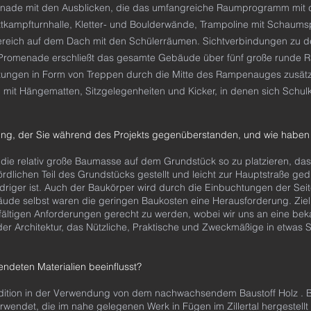
omenade mit den Ausblicken, die das umfangreiche Raumprogramm mit
Wettkampfturnhalle, Kletter- und Boulderwände, Trampoline mit Schau
bereich auf dem Dach mit den Schülerräumen. Sichtverbindungen zu 
ie Promenade erschließt das gesamte Gebäude über fünf große run
ungen in Form von Treppen durch die Mitte des Rampenauges zusät
 mit Hängematten, Sitzgelegenheiten und Kicker, in denen sich Schul
ng, der Sie während des Projekts gegenüberstanden, und wie haben S
 die relativ große Baumasse auf dem Grundstück so zu platzieren, dass
lichen Teil des Grundstücks gestellt und leicht zur Hauptstraße gedr
edriger ist. Auch der Baukörper wird durch die Einbuchtungen der Seit
de selbst waren die geringen Baukosten eine Herausforderung. Ziel 
fältigen Anforderungen gerecht zu werden, wobei wir uns an eine bek
 der Architektur, das Nützliche, Praktische und Zweckmäßige in etwas
endeten Materialien beeinflusst?
radition in der Verwendung von dem nachwachsendem Baustoff Holz . B
rwendet, die im nahe gelegenen Werk in Fügen im Zillertal hergestell