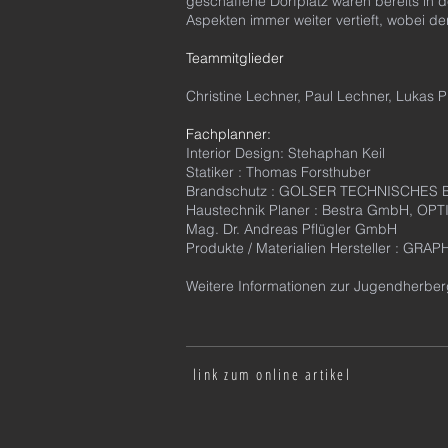
geschaffene Dorfplatz waren bereits in d
Aspekten immer weiter vertieft, wobei d
Teammitglieder
Christine Lechner, Paul Lechner, Lukas Pl
Fachplanner:
Interior Design: Stehaphan Keil
Statiker : Thomas Forsthuber
Brandschutz : GOLSER TECHNISCHES
Haustechnik Planer : Bestra GmbH, OPT
Mag. Dr. Andreas Pflügler GmbH
Produkte /
Materialien Hersteller : GRAP
Weitere Informationen zur Jugendherberge
link zum online artikel
Architizer