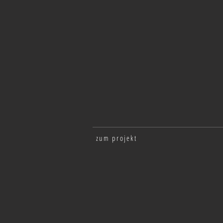
2022
|
global
|
architektur
plattform
zum projekt