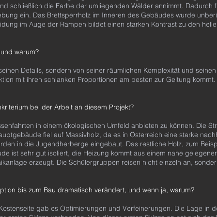
t und schließlich die Farbe der umliegenden Wälder annimmt. Dadurch 
bung ein. Das Brettsperrholz im Inneren des Gebäudes wurde unberüh
leidung im Auge der Rampen bildet einen starken Kontrast zu den hell
kt und warum?
 seinen Details, sondern von seiner räumlichen Komplexität und seinen
ion mit ihren schlanken Proportionen am besten zur Geltung kommt.
nkriterium bei der Arbeit an diesem Projekt?
assenfahrten in einem ökologischen Umfeld anbieten zu können. Die Str
uptgebäude fiel auf Massivholz, da es in Österreich eine starke nachh
den in die Jugendherberge eingebaut. Das restliche Holz, zum Beisp
e ist sehr gut isoliert, die Heizung kommt aus einem nahe gelegenen
taikanlage erzeugt. Die Schülergruppen reisen nicht einzeln an, sonde
eption bis zum Bau dramatisch verändert, und wenn ja, warum?
 Kostenseite gab es Optimierungen und Verfeinerungen. Die Lage in 