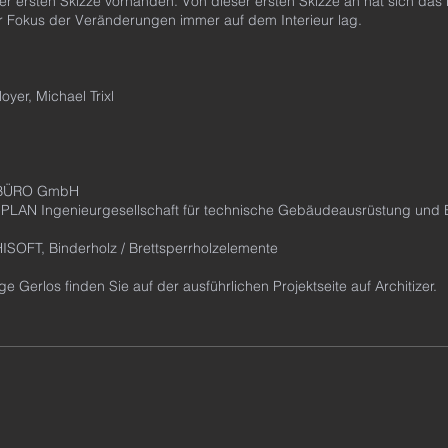
er ersten Skizze vorhanden. Von dieser ersten Skizze an hat sich das 
er Fokus der Veränderungen immer auf dem Interieur lag.
oyer, Michael Trixl
 BÜRO GmbH
IPLAN Ingenieurgesellschaft für technische Gebäudeausrüstung und 
HISOFT, Binderholz / Brettsperrholzelemente
 Gerlos finden Sie auf der ausführlichen Projektseite auf Architizer.