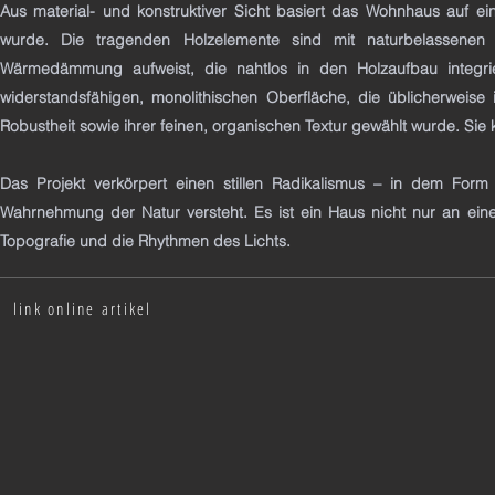
Aus material- und konstruktiver Sicht basiert das Wohnhaus auf ein
wurde. Die tragenden Holzelemente sind mit naturbelassenen H
Wärmedämmung aufweist, die nahtlos in den Holzaufbau integrier
widerstandsfähigen, monolithischen Oberfläche, die üblicherweise
Robustheit sowie ihrer feinen, organischen Textur gewählt wurde. Sie
Das Projekt verkörpert einen stillen Radikalismus – in dem Form 
Wahrnehmung der Natur versteht. Es ist ein Haus nicht nur an ein
Topografie und die Rhythmen des Lichts.
link online artikel
Ek-mag.com
2025
|
international
|
architektur
magazine