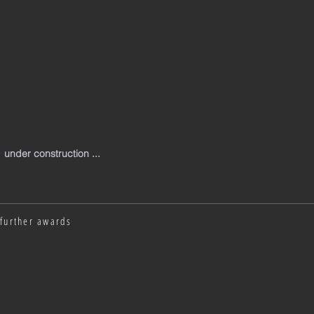
under construction ...
further awards
Haus der Zukunft
Architektur und Solarenergie
Architekturpre
2000
2000
2000
|
|
|
Austria
Deutsche
Salzburg
Gesellschaft
|
für
Nomination