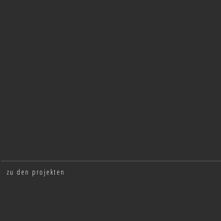
Lebenswelten
2025
|
lokal
|
interview
&
blog
zu den projekten