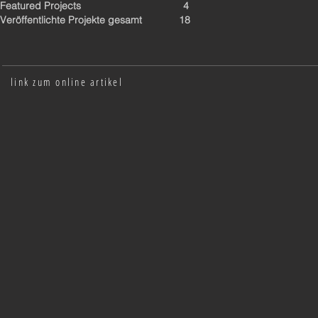
Featured Projects 4
Veröffentlichte Projekte gesamt 18
link zum online artikel
Architzier
2025
|
global
|
magazine